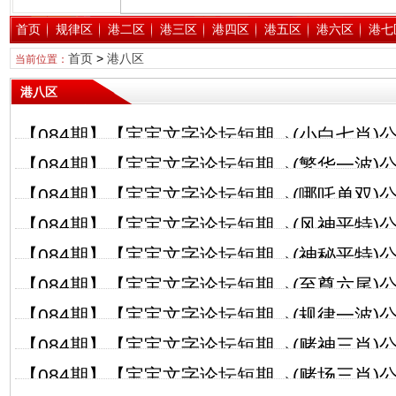
首页
规律区
港二区
港三区
港四区
港五区
港六区
港七
首页
>
港八区
当前位置：
港八区
【084期】【宝宝文字论坛短期→(小白七肖)
【084期】【宝宝文字论坛短期→(繁华一波)
【084期】【宝宝文字论坛短期→(哪吒单双)
【084期】【宝宝文字论坛短期→(风神平特)
【084期】【宝宝文字论坛短期→(神秘平特)
【084期】【宝宝文字论坛短期→(至尊六尾)
【084期】【宝宝文字论坛短期→(规律一波)
【084期】【宝宝文字论坛短期→(赌神三肖)
【084期】【宝宝文字论坛短期→(赌场三肖)