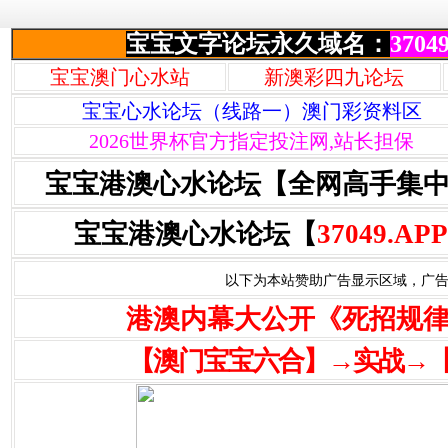
宝宝文字论坛永久域名：
37049
宝宝澳门心水站
新澳彩四九论坛
宝宝心水论坛（线路一）澳门彩资料区
2026世界杯官方指定投注网,站长担保
宝宝港澳心水论坛【全网高手集
宝宝港澳心水论坛【
37049.APP
以下为本站赞助广告显示区域，广告联系Q
港澳内幕大公开《死招规
【澳门宝宝六合】→实战→