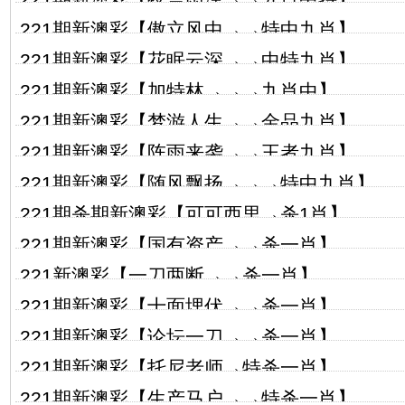
221期新澳彩【傲立风中→→特中九肖】
221期新澳彩【花眠云深→→中特九肖】
221期新澳彩【加特林→→→九肖中】
221期新澳彩【梦游人生→→金品九肖】
221期新澳彩【阵雨来袭→→王者九肖】
221期新澳彩【随风飘扬→→→特中九肖】
221期杀期新澳彩【可可西里→杀1肖】
221期新澳彩【国有资产→→杀一肖】
221新澳彩【一刀两断→→杀一肖】
221期新澳彩【十面埋伏→→杀一肖】
221期新澳彩【论坛一刀→→杀一肖】
221期新澳彩【托尼老师→特杀一肖】
221期新澳彩【生产马户→→特杀一肖】