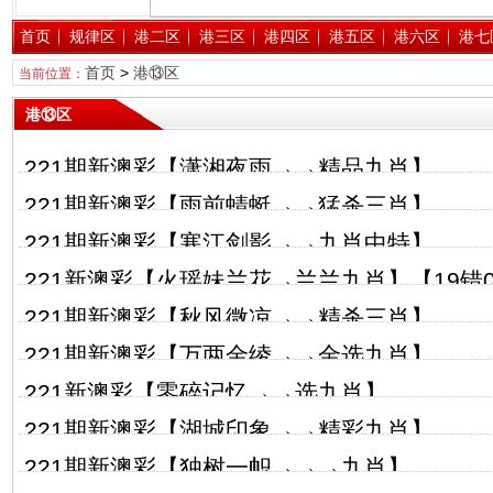
首页
规律区
港二区
港三区
港四区
港五区
港六区
港七
首页
>
港⑬区
当前位置：
港⑬区
221期新澳彩【潇湘夜雨→→精品九肖】
221期新澳彩【雨前蜻蜓→→猛杀三肖】
221期新澳彩【寒江剑影→→九肖中特】
221新澳彩【火瑶妹兰花→兰兰九肖】【19错0
221期新澳彩【秋风微凉→→精杀三肖】
221期新澳彩【万两金绫→→金选九肖】
221新澳彩【零碎记忆→→选九肖】
221期新澳彩【湖城印象→→精彩九肖】
221期新澳彩【独树一帜→→→九肖】