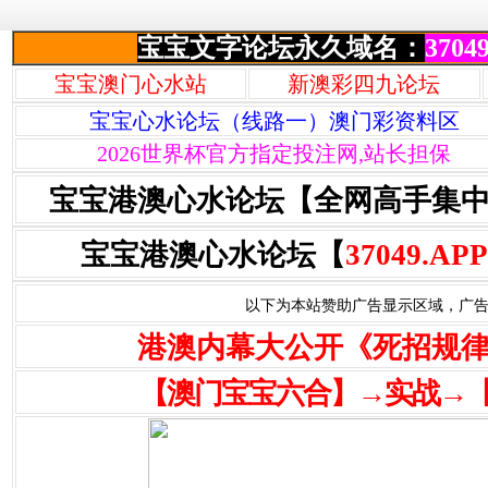
宝宝文字论坛永久域名：
37049
宝宝澳门心水站
新澳彩四九论坛
宝宝心水论坛（线路一）澳门彩资料区
2026世界杯官方指定投注网,站长担保
宝宝港澳心水论坛【全网高手集
宝宝港澳心水论坛【
37049.APP
以下为本站赞助广告显示区域，广告联系Q
港澳内幕大公开《死招规
【澳门宝宝六合】→实战→