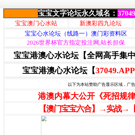
宝宝文字论坛永久域名：
37049
宝宝澳门心水站
新澳彩四九论坛
宝宝心水论坛（线路一）澳门彩资料区
2026世界杯官方指定投注网,站长担保
宝宝港澳心水论坛【全网高手集
宝宝港澳心水论坛【
37049.APP
以下为本站赞助广告显示区域，广告联系Q
港澳内幕大公开《死招规
【澳门宝宝六合】→实战→