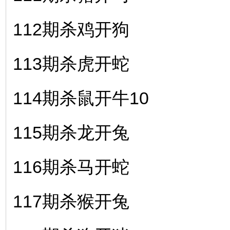
112期杀鸡开狗
113期杀虎开蛇
114期杀鼠开牛10
115期杀龙开兔
116期杀马开蛇
117期杀猴开兔