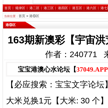
首页
规律区
港二区
港三区
港四区
港五区
港六区
港七
首页
>
港⑬区
当前位置：
港⑬区
163期新澳彩【宇宙洪
作者：240771 
宝宝港澳心水论坛【
37049.APP
【必应搜索：宝宝文字论坛】
大米兑换1元【大米: 30 个