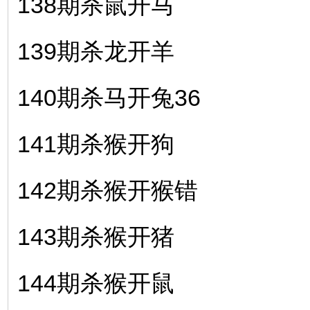
138期杀鼠开马
139期杀龙开羊
140期杀马开兔36
141期杀猴开狗
142期杀猴开猴错
143期杀猴开猪
144期杀猴开鼠