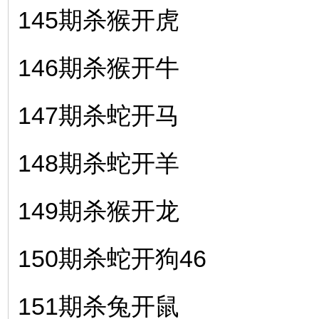
145期杀猴开虎
146期杀猴开牛
147期杀蛇开马
148期杀蛇开羊
149期杀猴开龙
150期杀蛇开狗46
151期杀兔开鼠