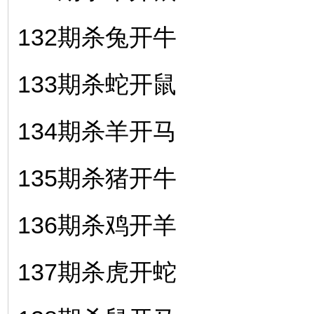
132期杀兔开牛
133期杀蛇开鼠
134期杀羊开马
135期杀猪开牛
136期杀鸡开羊
137期杀虎开蛇