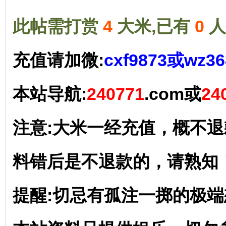
此帖需打赏
4
大米,已有
0
人
充值请加微:
cxf9873或wz
本站导航:
240771
.com或
24
注意:大米一经充值，概不
料错后是不退款的，请熟知
提醒:切忌有孤注一掷的极