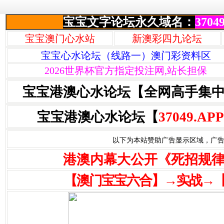
宝宝文字论坛永久域名：
37049
宝宝澳门心水站
新澳彩四九论坛
宝宝心水论坛（线路一）澳门彩资料区
2026世界杯官方指定投注网,站长担保
宝宝港澳心水论坛【全网高手集
宝宝港澳心水论坛【
37049.APP
以下为本站赞助广告显示区域，广告联系Q
港澳内幕大公开《死招规
【澳门宝宝六合】→实战→