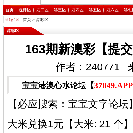
首页
规律区
港二区
港三区
港四区
港五区
港六区
港七
首页
>
港⑬区
当前位置：
港⑬区
163期新澳彩【提交
作者：240771 
宝宝港澳心水论坛【
37049.APP
【必应搜索：宝宝文字论坛】
大米兑换1元【大米: 21 个