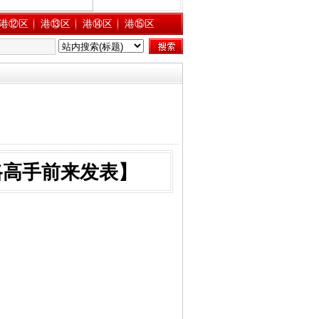
港⑫区
港⑬区
港⑭区
港⑮区
路高手前来发表】