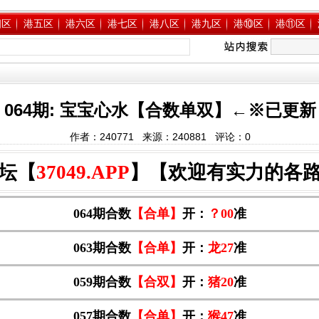
四区
港五区
港六区
港七区
港八区
港九区
港⑩区
港⑪区
064期: 宝宝心水【合数单双】←※已更新
作者：240771 来源：240881 评论：
0
坛【
37049.APP
】【欢迎有实力的各
064期合数
【合单】
开：
？00
准
063期合数
【合单】
开：
龙27
准
059期合数
【合双】
开：
猪20
准
057期合数
【合单】
开：
猴47
准