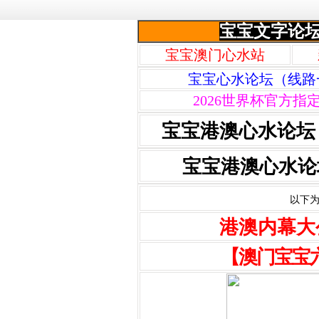
宝宝文字论
宝宝澳门心水站
宝宝心水论坛（线路
2026世界杯官方指
宝宝港澳心水论坛
宝宝港澳心水论
以下为
港澳内幕大
【澳门宝宝