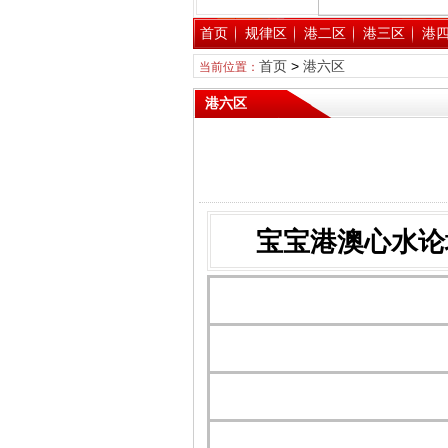
首页
规律区
港二区
港三区
港
首页
>
港六区
当前位置：
港六区
宝宝港澳心水论