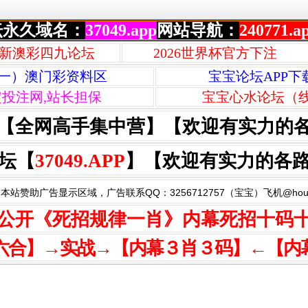
坛永久域名：
37049.app
网站导航：
240771.a
新澳彩四九论坛
2026世界杯官方下注
一）澳门彩资料区
宝宝论坛APP下
定投注网,站长担保
宝宝心水论坛（
【全网高手集中营】【欢迎有实力的
坛【
37049.APP
】【欢迎有实力的各
本站赞助广告显示区域，广告联系QQ：3256712757（宝宝）飞机@houzi
公开《死招规律一肖》内幕死招十码
六合】→实战→【内幕３肖３码】←【内