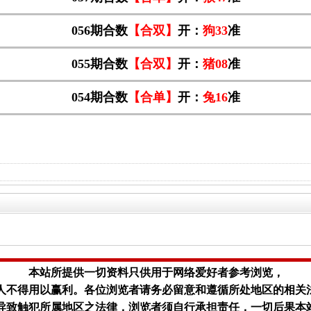
056期合数
【合双】
开：
狗33
准
055期合数
【合双】
开：
猪08
准
054期合数
【合单】
开：
兔16
准
本站所提供一切资料只供用于网络爱好者参考浏览
，
人不得用以赢利。
各位浏览者请务必留意和遵循所处地区的相关
导致触犯所属地区之法律，浏览者须自行承担责任，一切后果本