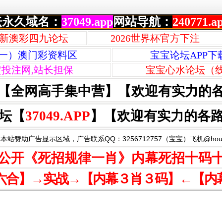
坛永久域名：
37049.app
网站导航：
240771.a
新澳彩四九论坛
2026世界杯官方下注
一）澳门彩资料区
宝宝论坛APP下
定投注网,站长担保
宝宝心水论坛（
【全网高手集中营】【欢迎有实力的
坛【
37049.APP
】【欢迎有实力的各
本站赞助广告显示区域，广告联系QQ：3256712757（宝宝）飞机@houzi
公开《死招规律一肖》内幕死招十码
六合】→实战→【内幕３肖３码】←【内