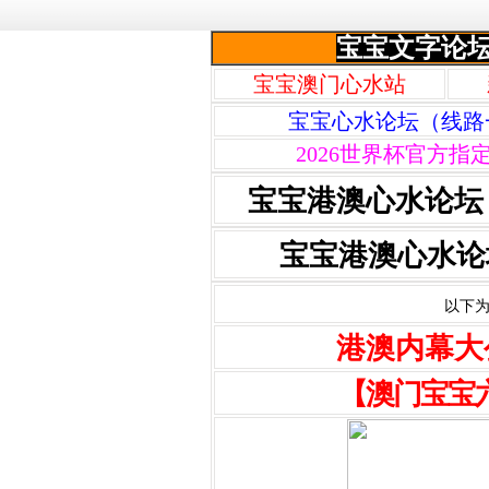
宝宝文字论
宝宝澳门心水站
宝宝心水论坛（线路
2026世界杯官方指
宝宝港澳心水论坛
宝宝港澳心水论
以下为
港澳内幕大
【澳门宝宝