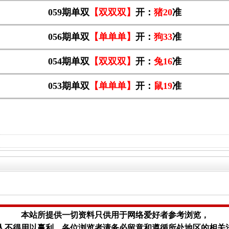
059期单双
【双双双】
开：
猪20
准
056期单双
【单单单】
开：
狗33
准
054期单双
【双双双】
开：
兔16
准
053期单双
【单单单】
开：
鼠19
准
本站所提供一切资料只供用于网络爱好者参考浏览
，
人不得用以赢利。
各位浏览者请务必留意和遵循所处地区的相关