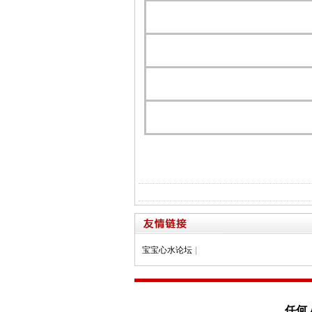
宝宝心水论坛
|
任何