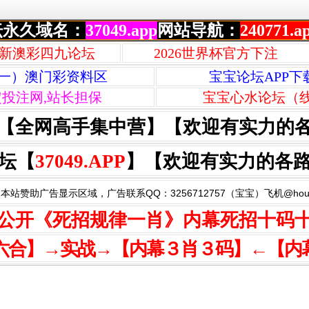
坛永久域名：
37049.app
网站导航：
240771.a
新澳彩四九论坛
2026世界杯官方下注
一）澳门彩资料区
宝宝论坛APP下
定投注网,站长担保
宝宝心水论坛（
【全网高手集中营】【欢迎有实力的
坛【
37049.APP
】【欢迎有实力的各
本站赞助广告显示区域，广告联系QQ：3256712757（宝宝）飞机@houzi
公开《死招规律一肖》内幕死招十码
六合】→实战→【内幕３肖３码】←【内