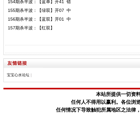
154期杀半波：【蓝单】开41 错
155期杀半波：【绿双】开07 中
156期杀半波：【蓝双】开01 中
157期杀半波：【红双】
宝宝心水论坛
|
本站所提供一切资
任何人不得用以赢利。
各位浏
任何情况下导致触犯所属地区之法律