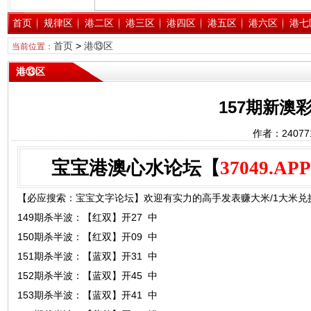
首页
规律区
港二区
港三区
港四区
港五区
港六区
港七
首页
>
港⑬区
当前位置：
港⑬区
157期新澳
作者：2407
宝宝港澳心水论坛【
37049.APP
【必应搜索：宝宝文字论坛】欢迎有实力的高手发表赚大米/1大米兑换1
149期杀半波：【红双】开27 中
150期杀半波：【红双】开09 中
151期杀半波：【蓝双】开31 中
152期杀半波：【蓝双】开45 中
153期杀半波：【蓝双】开41 中