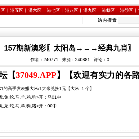
四区
港五区
港六区
港七区
港八区
港九区
港⑩区
港⑪区
157期新澳彩〖太阳岛→→→经典九肖〗
作者：240771 来源：240881 评论：
0
坛【
37049.APP
】【欢迎有实力的各
高手发表赚大米/1大米兑换1元【大米: 1 个】
兔,蛇,马,羊,鸡,狗>开：马01中
龙,蛇,马,羊,狗,猪>开：00中