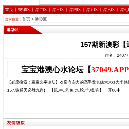
首页
规律区
港二区
港三区
港四区
港五区
港六区
港七
首页
>
港⑬区
当前位置：
港⑬区
157期新澳彩
作者：2407
宝宝港澳心水论坛【
37049.APP
【必应搜索：宝宝文字论坛】欢迎有实力的高手发表赚大米/1大米兑换1
157期{通天必胜九肖}==【鼠,牛,虎,兔,龙,蛇,羊,猴,狗】==开00中