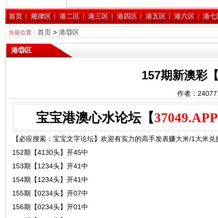
首页
规律区
港二区
港三区
港四区
港五区
港六区
港七
首页
>
港⑬区
当前位置：
港⑬区
157期新澳彩
作者：2407
宝宝港澳心水论坛【
37049.APP
【必应搜索：宝宝文字论坛】欢迎有实力的高手发表赚大米/1大米兑换1元
152期【4130头】开45中
153期【1234头】开41中
154期【1234头】开41中
155期【0234头】开07中
156期【0234头】开01中