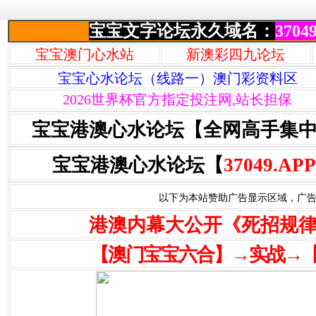
宝宝文字论坛永久域名：
37049
宝宝澳门心水站
新澳彩四九论坛
宝宝心水论坛（线路一）澳门彩资料区
2026世界杯官方指定投注网,站长担保
宝宝港澳心水论坛【全网高手集
宝宝港澳心水论坛【
37049.APP
以下为本站赞助广告显示区域，广告联系Q
港澳内幕大公开《死招规
【澳门宝宝六合】→实战→