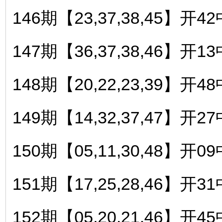
146期【23,37,38,45】开42
147期【36,37,38,46】开13
148期【20,22,23,39】开48
149期【14,32,37,47】开27
150期【05,11,30,48】开09
151期【17,25,28,46】开31
152期【05,20,21,46】开45