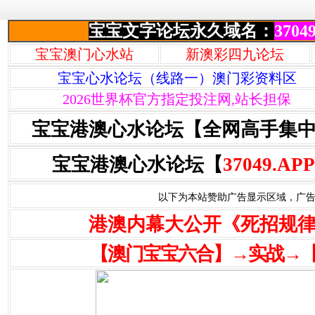
宝宝文字论坛永久域名：
37049
宝宝澳门心水站
新澳彩四九论坛
宝宝心水论坛（线路一）澳门彩资料区
2026世界杯官方指定投注网,站长担保
宝宝港澳心水论坛【全网高手集
宝宝港澳心水论坛【
37049.APP
以下为本站赞助广告显示区域，广告联系Q
港澳内幕大公开《死招规
【澳门宝宝六合】→实战→