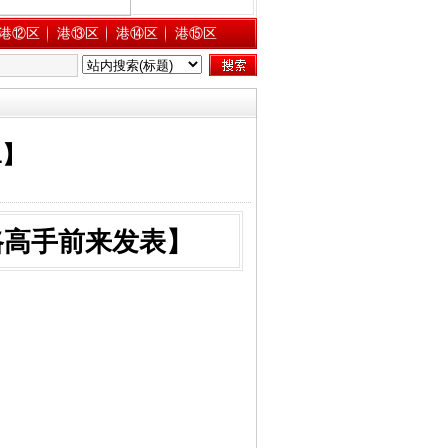
港⑫区
港⑬区
港⑭区
港⑮区
1】
路高手前来发表】