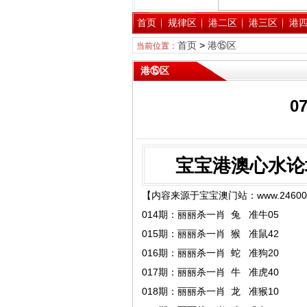
首页
规律区
港二区
港三区
港
首页
>
港⑮区
当前位置：
港⑮区
0
宝宝港澳心水论
【内容来源于宝宝澳门站：www.24600
014期：丽丽杀一肖 兔 准牛05
015期：丽丽杀一肖 猴 准鼠42
016期：丽丽杀一肖 蛇 准狗20
017期：丽丽杀一肖 牛 准虎40
018期：丽丽杀一肖 龙 准猴10