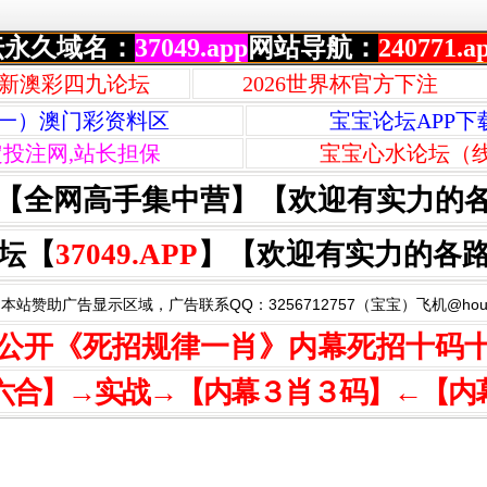
坛永久域名：
37049.app
网站导航：
240771.a
新澳彩四九论坛
2026世界杯官方下注
一）澳门彩资料区
宝宝论坛APP下
定投注网,站长担保
宝宝心水论坛（
【全网高手集中营】【欢迎有实力的
坛【
37049.APP
】【欢迎有实力的各
本站赞助广告显示区域，广告联系QQ：3256712757（宝宝）飞机@houzi
公开《死招规律一肖》内幕死招十码
六合】→实战→【内幕３肖３码】←【内