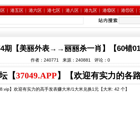
四区
港五区
港六区
港七区
港八区
港九区
港⑩区
港⑪区
74期【美丽外表→→丽丽杀一肖】【60错0
作者：240771 来源：240881 评论：
0
坛【
37049.APP
】【欢迎有实力的各
8.vip】欢迎有实力的高手发表赚大米/1大米兑换1元【大米: 42 个】