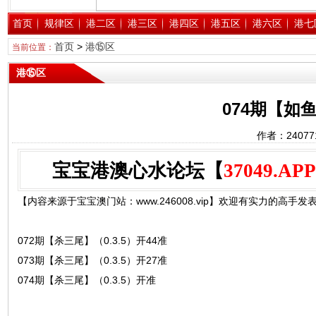
首页
规律区
港二区
港三区
港四区
港五区
港六区
港七
首页
>
港⑮区
当前位置：
港⑮区
074期【如
作者：2407
宝宝港澳心水论坛【
37049.APP
【内容来源于宝宝澳门站：www.246008.vip】欢迎有实力的高手发表
072期【杀三尾】（0.3.5）开44准
073期【杀三尾】（0.3.5）开27准
074期【杀三尾】（0.3.5）开准