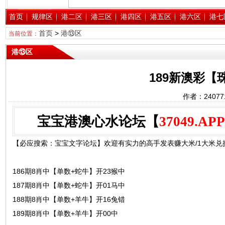
首页
规律区
港二区
港三区
港四区
港五区
港六区
港七
首页
>
港⑬区
当前位置：
港⑬区
189新澳彩【
作者：2407
宝宝港澳心水论坛【
37049.APP
【必应搜索：宝宝文字论坛】欢迎有实力的高手发表赚大米/1大米兑换1
186期8肖中【单数+蛇牛】开23猴中
187期8肖中【单数+蛇牛】开01马中
188期8肖中【单数+羊牛】开16兔错
189期8肖中【单数+羊牛】开00中