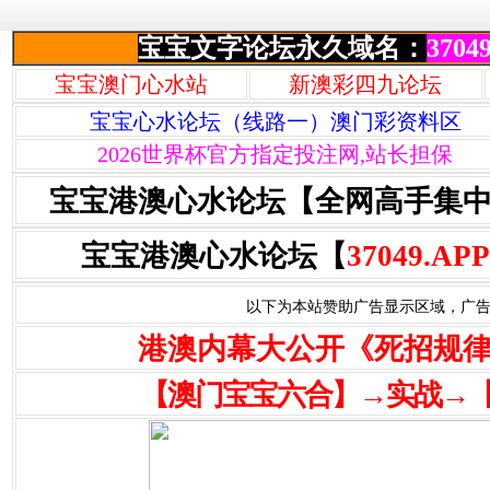
宝宝文字论坛永久域名：
37049
宝宝澳门心水站
新澳彩四九论坛
宝宝心水论坛（线路一）澳门彩资料区
2026世界杯官方指定投注网,站长担保
宝宝港澳心水论坛【全网高手集
宝宝港澳心水论坛【
37049.APP
以下为本站赞助广告显示区域，广告联系Q
港澳内幕大公开《死招规
【澳门宝宝六合】→实战→