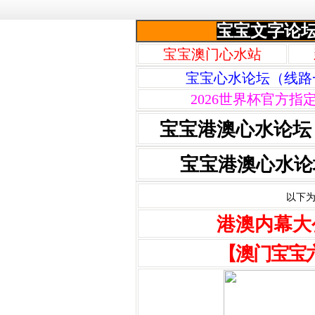
宝宝文字论
宝宝澳门心水站
宝宝心水论坛（线路
2026世界杯官方指
宝宝港澳心水论坛
宝宝港澳心水论
以下为
港澳内幕大
【澳门宝宝