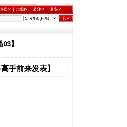
港⑫区
港⑬区
港⑭区
港⑮区
03】
路高手前来发表】