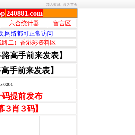
加入收藏
设为首页
pp
240881.com
六合统计器
留言区
载,网络都可正常访问
线路二）香港彩资料区
各路高手前来发表】
路高手前来发表】
0001
十码提前发布
幕３肖３码】