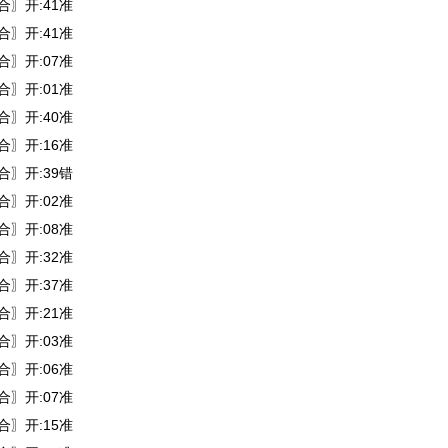
合〗开:41准
合〗开:41准
合〗开:07准
合〗开:01准
合〗开:40准
合〗开:16准
合〗开:39错
合〗开:02准
合〗开:08准
合〗开:32准
合〗开:37准
合〗开:21准
合〗开:03准
合〗开:06准
合〗开:07准
合〗开:15准