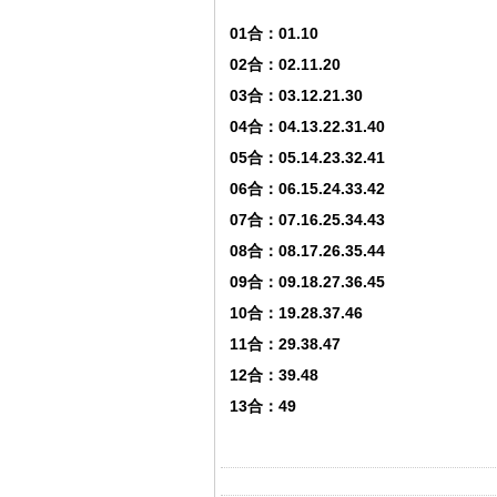
01合：01.10
02合：02.11.20
03合：03.12.21.30
04合：04.13.22.31.40
05合：05.14.23.32.41
06合：06.15.24.33.42
07合：07.16.25.34.43
08合：08.17.26.35.44
09合：09.18.27.36.45
10合：19.28.37.46
11合：29.38.47
12合：39.48
13合：49