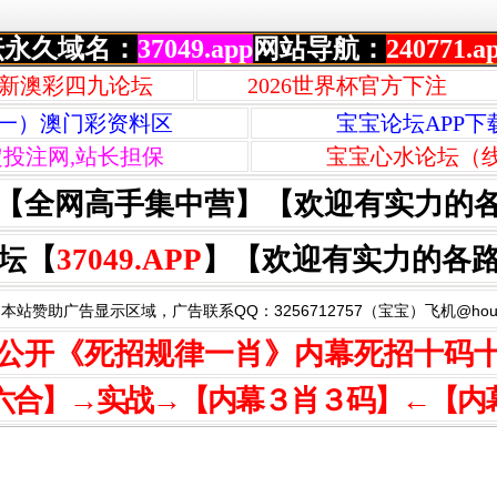
坛永久域名：
37049.app
网站导航：
240771.a
新澳彩四九论坛
2026世界杯官方下注
一）澳门彩资料区
宝宝论坛APP下
定投注网,站长担保
宝宝心水论坛（
【全网高手集中营】【欢迎有实力的
坛【
37049.APP
】【欢迎有实力的各
本站赞助广告显示区域，广告联系QQ：3256712757（宝宝）飞机@houzi
公开《死招规律一肖》内幕死招十码
六合】→实战→【内幕３肖３码】←【内