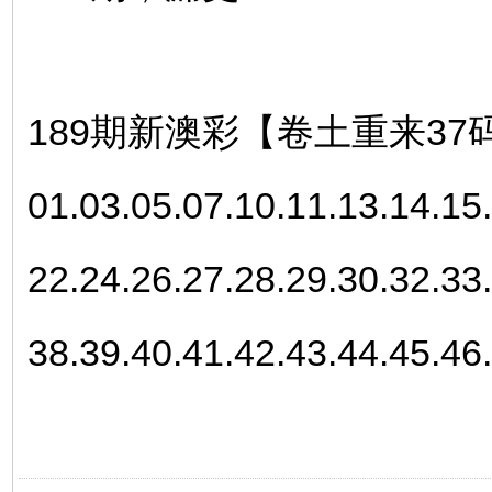
189期新澳彩【卷土重来37
01.03.05.07.10.11.13.14.15
22.24.26.27.28.29.30.32.33
38.39.40.41.42.43.44.45.46