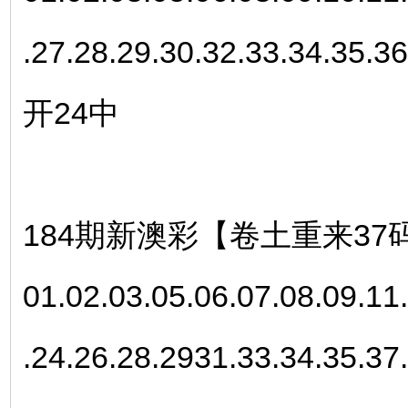
.27.28.29.30.32.33.34.35.36
开24中
184期新澳彩【卷土重来37
01.02.03.05.06.07.08.09.11
.24.26.28.2931.33.34.35.3