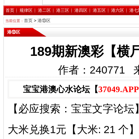
首页
规律区
港二区
港三区
港四区
港五区
港六区
港七
首页
>
港⑬区
当前位置：
港⑬区
189期新澳彩【横
作者：240771 
宝宝港澳心水论坛【
37049.APP
【必应搜索：宝宝文字论坛】
大米兑换1元【大米: 21 个