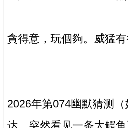
貪得意，玩個夠。威猛
2026年第074幽默猜
达，突然看见一条大鳄鱼