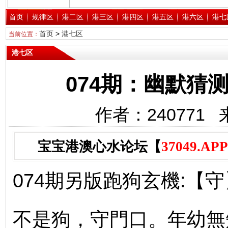
首页
规律区
港二区
港三区
港四区
港五区
港六区
港七
首页
>
港七区
当前位置：
港七区
074期：幽默猜
作者：240771 
宝宝港澳心水论坛【
37049.APP
074期另版跑狗玄機:【守
不是狗，守門口。年幼無