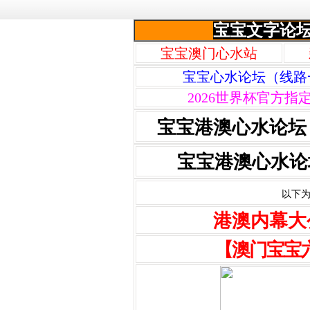
宝宝文字论
宝宝澳门心水站
宝宝心水论坛（线路
2026世界杯官方指
宝宝港澳心水论坛
宝宝港澳心水论
以下为
港澳内幕大
【澳门宝宝