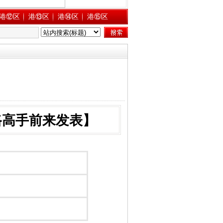
港⑫区
港⑬区
港⑭区
港⑮区
路高手前来发表】