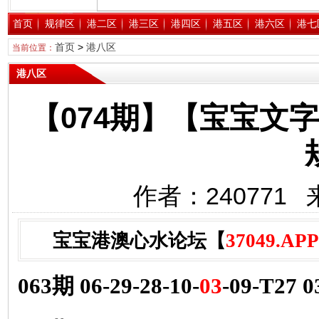
首页
规律区
港二区
港三区
港四区
港五区
港六区
港七
首页
>
港八区
当前位置：
港八区
【074期】【宝宝文
作者：240771 
宝宝港澳心水论坛【
37049.APP
063期 06-29-28-10-
03
-09-T27