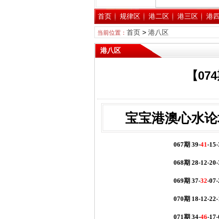
首页
规律区
港二区
港三区
港
首页
>
港八区
当前位置：
港八区
【07
宝宝港澳心水论
067期 39-
41
-15
068期 28-12-20-
069期 37-
32
-07
070期 18-12-22-
071期 34-
46
-17