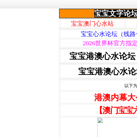
宝宝文字论
宝宝澳门心水站
宝宝心水论坛（线路
2026世界杯官方指
宝宝港澳心水论坛
宝宝港澳心水论
以下为
港澳内幕大
【澳门宝宝