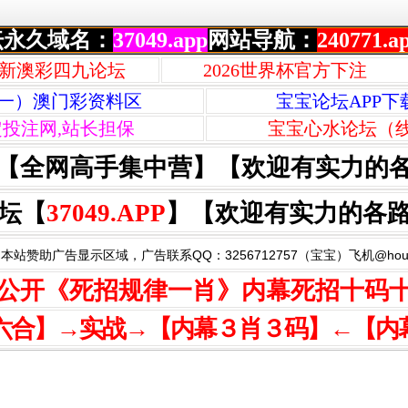
坛永久域名：
37049.app
网站导航：
240771.a
新澳彩四九论坛
2026世界杯官方下注
一）澳门彩资料区
宝宝论坛APP下
定投注网,站长担保
宝宝心水论坛（
【全网高手集中营】【欢迎有实力的
坛【
37049.APP
】【欢迎有实力的各
本站赞助广告显示区域，广告联系QQ：3256712757（宝宝）飞机@houzi
公开《死招规律一肖》内幕死招十码
六合】→实战→【内幕３肖３码】←【内