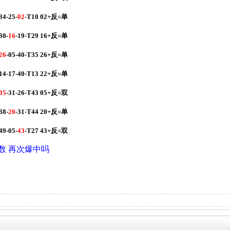
34-25-
02
-T10 02+反=单
30-
16
-19-T29 16+反=单
26
-05-40-T35 26+反=单
-14-17-40-T13 22+反=单
05
-31-26-T43 05+反=双
38-
20
-31-T44 20+反=单
49-05-
43
-T27 43+反=双
数 再次爆中吗