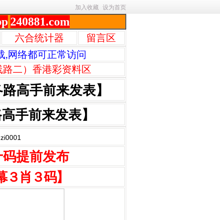
加入收藏
设为首页
pp
240881.com
六合统计器
留言区
载,网络都可正常访问
线路二）香港彩资料区
各路高手前来发表】
路高手前来发表】
0001
十码提前发布
幕３肖３码】