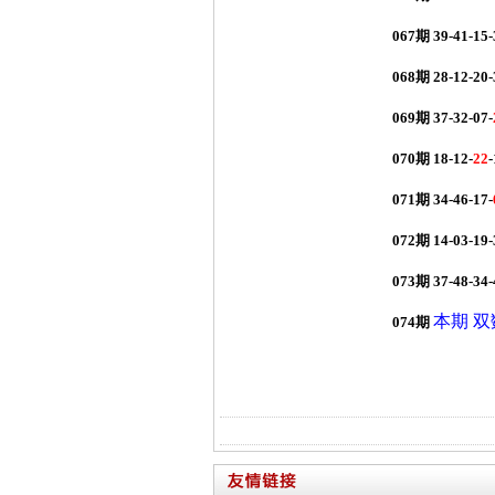
067期 39-41-15-
068期 28-12-20-
069期 37-32-07-
070期 18-12-
22
071期 34-46-17-
072期 14-03-19-
073期 37-48-34-
本期 双
074期