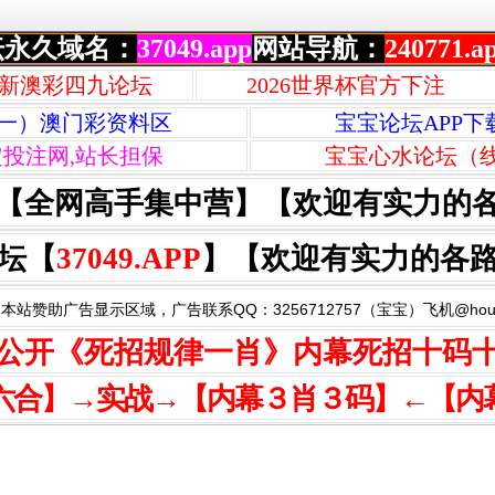
坛永久域名：
37049.app
网站导航：
240771.a
新澳彩四九论坛
2026世界杯官方下注
一）澳门彩资料区
宝宝论坛APP下
定投注网,站长担保
宝宝心水论坛（
【全网高手集中营】【欢迎有实力的
坛【
37049.APP
】【欢迎有实力的各
本站赞助广告显示区域，广告联系QQ：3256712757（宝宝）飞机@houzi
公开《死招规律一肖》内幕死招十码
六合】→实战→【内幕３肖３码】←【内