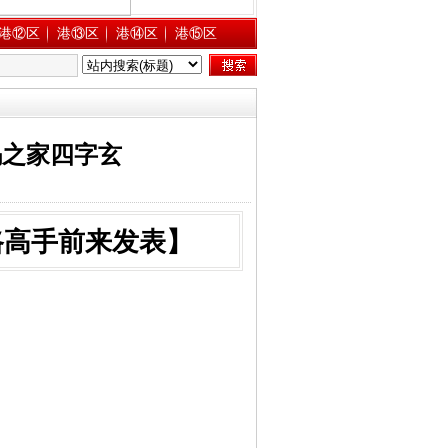
港⑫区
港⑬区
港⑭区
港⑮区
码之家四字玄
路高手前来发表】