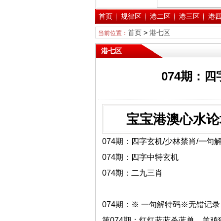
首页
规律区
港二区
港三区
港
首页
>
港七区
当前位置：
港七区
074期：
宝宝港澳心水论
074期：四字玄机/少林禁肖/一句
074期：四字中特玄机
074期：二九三肖
074期：※ 一句解特码※无错记录
第074期：红红蓝蓝杀蓝单，羊鸡