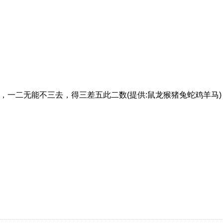
，一二无能不三去，得三差五此二数(提供:鼠龙猴猪兔蛇鸡羊马)