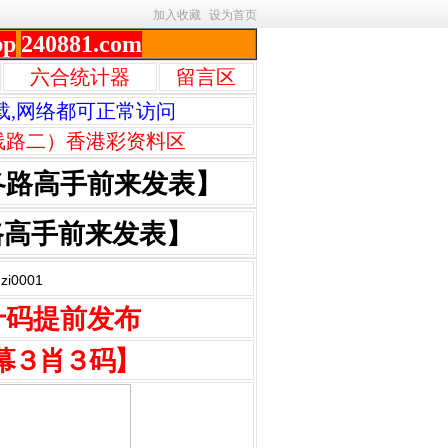
加入收藏
设为首页
pp
240881.com
六合统计器
留言区
载,网络都可正常访问
线路二）香港彩资料区
各路高手前来发表】
路高手前来发表】
0001
十码提前发布
幕３肖３码】