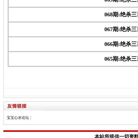
068期:绝杀
067期:绝杀
066期:绝杀
065期:绝杀
宝宝心水论坛
|
本站所提供一切资