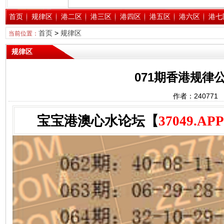
首页
规律区
港二区
港三区
港四区
港五区
港六区
港七
首页
>
规律区
当前位置：
规律区
071期香港规律公
作者：24077
宝宝港澳心水论坛【
37049.APP