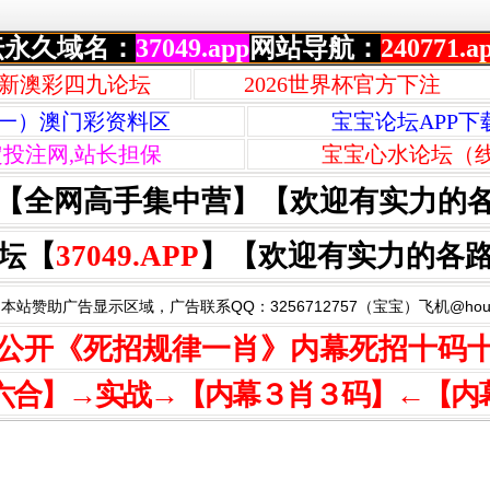
坛永久域名：
37049.app
网站导航：
240771.a
新澳彩四九论坛
2026世界杯官方下注
一）澳门彩资料区
宝宝论坛APP下
定投注网,站长担保
宝宝心水论坛（
【全网高手集中营】【欢迎有实力的
坛【
37049.APP
】【欢迎有实力的各
本站赞助广告显示区域，广告联系QQ：3256712757（宝宝）飞机@houzi
公开《死招规律一肖》内幕死招十码
六合】→实战→【内幕３肖３码】←【内