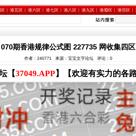
四区
港五区
港六区
港七区
港八区
港九区
港⑩区
港⑪区
070期香港规律公式图 227735 网收集四区
作者：240771 来源：宝宝文字论坛 评论：
0
坛【
37049.APP
】【欢迎有实力的各