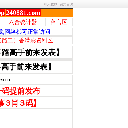
加入收藏
设为首页
pp
240881.com
六合统计器
留言区
载,网络都可正常访问
线路二）香港彩资料区
各路高手前来发表】
路高手前来发表】
0001
十码提前发布
幕３肖３码】