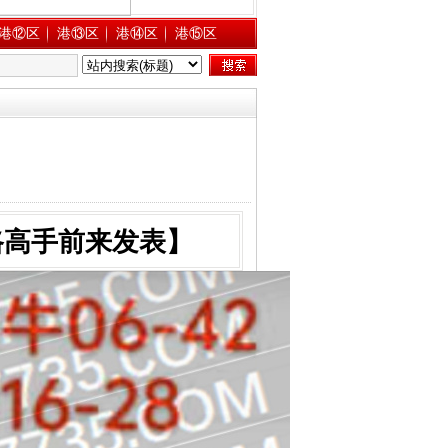
港⑫区
港⑬区
港⑭区
港⑮区
路高手前来发表】