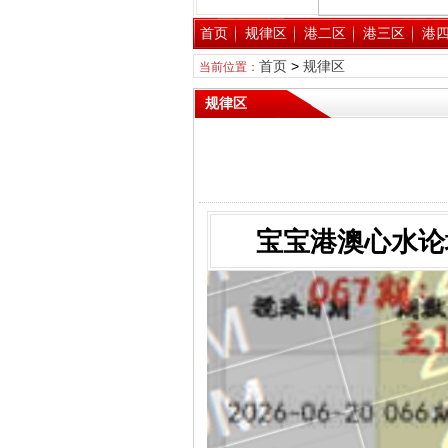
首页
规律区
港二区
港三区
港
首页
>
规律区
当前位置：
规律区
宝宝港澳心水论