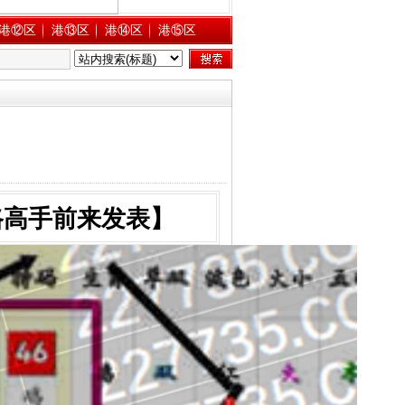
港⑫区
港⑬区
港⑭区
港⑮区
路高手前来发表】