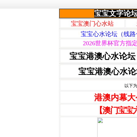
宝宝文字论
宝宝澳门心水站
宝宝心水论坛（线路
2026世界杯官方指
宝宝港澳心水论坛
宝宝港澳心水论
以下为
港澳内幕大
【澳门宝宝