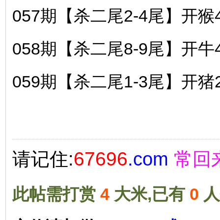
057期【杀二尾2-4尾】开猴
058期【杀二尾8-9尾】开牛
059期【杀二尾1-3尾】开猪
67696
请记住:
.com
常回
此帖需打赏
4
大米,已有
0
人