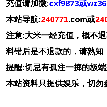
充值请加微:
cxf9873或wz
本站导航:
240771
.com或
24
注意:大米一经充值，概不
料错后是不退款的，请熟知
提醒:切忌有孤注一掷的极
本站资料只提供娱乐，切勿