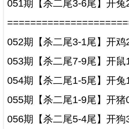
051期【杀二尾3-6尾】开兔
===================
052期【杀二尾3-1尾】开鸡
053期【杀二尾7-9尾】开鼠
054期【杀二尾1-5尾】开兔
055期【杀二尾1-9尾】开猪
056期【杀二尾5-4尾】开狗