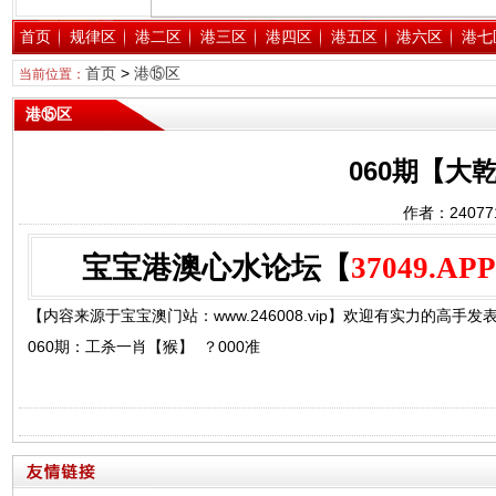
首页
规律区
港二区
港三区
港四区
港五区
港六区
港七
首页
>
港⑮区
当前位置：
港⑮区
060期【大
作者：2407
宝宝港澳心水论坛【
37049.APP
【内容来源于宝宝澳门站：www.246008.vip】欢迎有实力的高手发表
060期：工杀一肖【猴】 ？000准