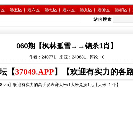
四区
港五区
港六区
港七区
港八区
港九区
港⑩区
港⑪区
060期【枫林孤雪→→锦杀1肖】
作者：240771 来源：240881 评论：
0
坛【
37049.APP
】【欢迎有实力的各
8.vip】欢迎有实力的高手发表赚大米/1大米兑换1元【大米: 1 个】