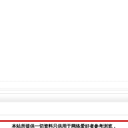
本站所提供一切资料只供用于网络爱好者参考浏览
，