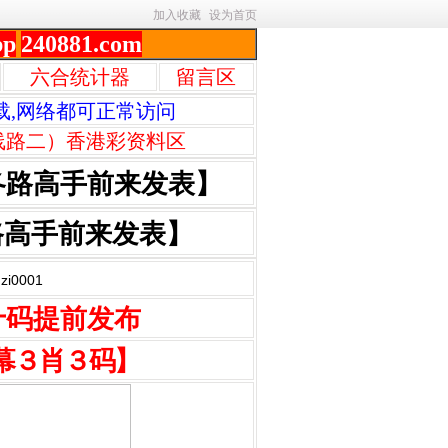
加入收藏
设为首页
pp
240881.com
六合统计器
留言区
载,网络都可正常访问
线路二）香港彩资料区
各路高手前来发表】
路高手前来发表】
0001
十码提前发布
幕３肖３码】