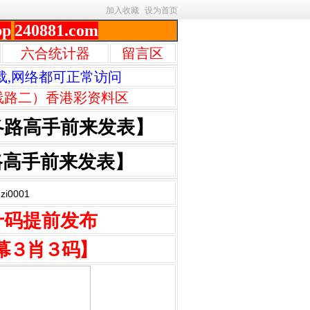
加入收藏
设为首页
pp
240881.com
六合统计器
留言区
载,网络都可正常访问
线路二）香港彩资料区
各路高手前来发表】
路高手前来发表】
0001
十码提前发布
幕３肖３码】