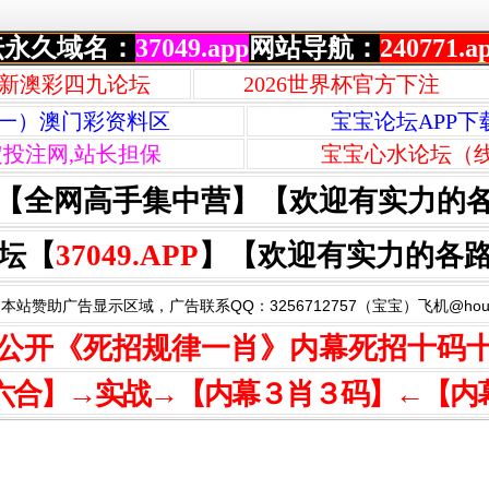
坛永久域名：
37049.app
网站导航：
240771.a
新澳彩四九论坛
2026世界杯官方下注
一）澳门彩资料区
宝宝论坛APP下
定投注网,站长担保
宝宝心水论坛（
【全网高手集中营】【欢迎有实力的
坛【
37049.APP
】【欢迎有实力的各
本站赞助广告显示区域，广告联系QQ：3256712757（宝宝）飞机@houzi
公开《死招规律一肖》内幕死招十码
六合】→实战→【内幕３肖３码】←【内