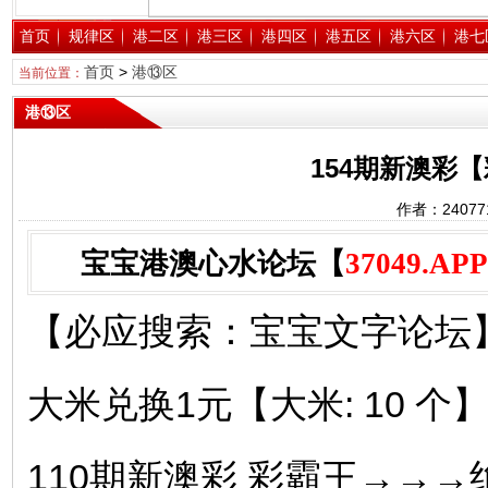
首页
规律区
港二区
港三区
港四区
港五区
港六区
港七
首页
>
港⑬区
当前位置：
港⑬区
154期新澳彩
作者：2407
宝宝港澳心水论坛【
37049.APP
【必应搜索：宝宝文字论坛】
大米兑换1元【大米: 10 个
110期新澳彩 彩霸王→→→