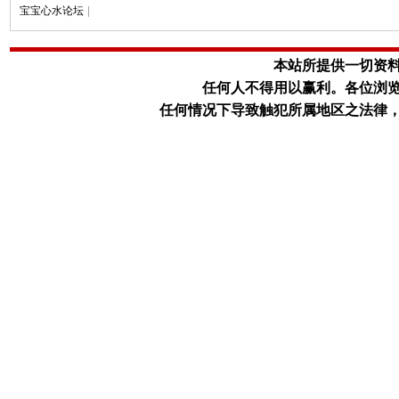
宝宝心水论坛
|
本站所提供一切资
任何人不得用以赢利。
各位浏
任何情况下导致触犯所属地区之法律