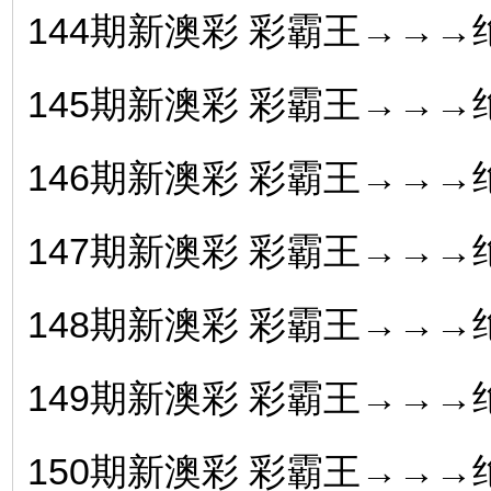
144期新澳彩 彩霸王→→→
145期新澳彩 彩霸王→→→
146期新澳彩 彩霸王→→→
147期新澳彩 彩霸王→→→
148期新澳彩 彩霸王→→→
149期新澳彩 彩霸王→→→
150期新澳彩 彩霸王→→→