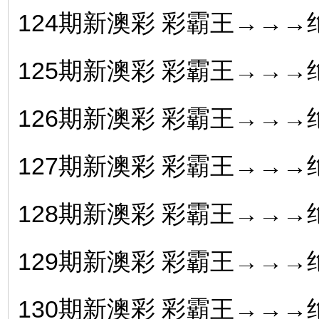
124期新澳彩 彩霸王→→→
125期新澳彩 彩霸王→→→
126期新澳彩 彩霸王→→→
127期新澳彩 彩霸王→→→
128期新澳彩 彩霸王→→→
129期新澳彩 彩霸王→→→
130期新澳彩 彩霸王→→→