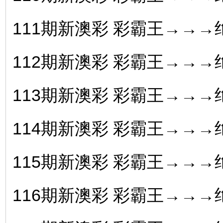
111期新澳彩 彩霸王→→→
112期新澳彩 彩霸王→→→
113期新澳彩 彩霸王→→→
114期新澳彩 彩霸王→→→
115期新澳彩 彩霸王→→→
116期新澳彩 彩霸王→→→