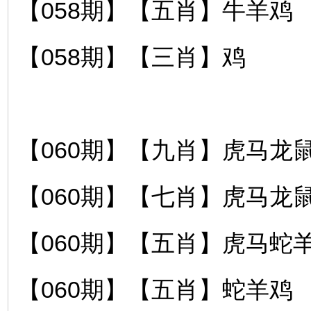
【058期】【五肖】牛羊鸡
【058期】【三肖】鸡
【060期】【九肖】虎马龙
【060期】【七肖】虎马龙
【060期】【五肖】虎马蛇
【060期】【五肖】蛇羊鸡