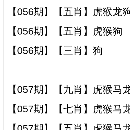
【056期】【五肖】虎猴龙
【056期】【五肖】虎猴狗
【056期】【三肖】狗
【057期】【九肖】虎猴马
【057期】【七肖】虎猴马
【057期】【五肖】虎猴马