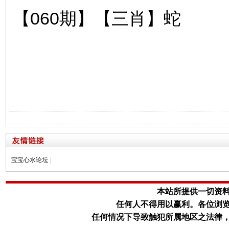
【060期】【三肖】蛇
宝宝心水论坛
|
本站所提供一切资
任何人不得用以赢利。
各位浏
任何情况下导致触犯所属地区之法律