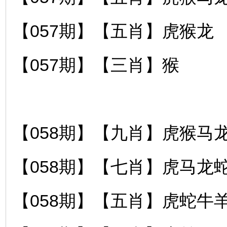
【057期】【五肖】虎猴龙
【057期】【三肖】猴
【058期】【九肖】虎猴马
【058期】【七肖】虎马龙
【058期】【五肖】虎蛇牛