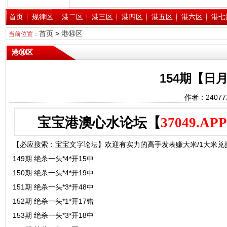
首页
规律区
港二区
港三区
港四区
港五区
港六区
港七
首页
>
港⑭区
当前位置：
港⑭区
154期【日
作者：2407
宝宝港澳心水论坛【
37049.APP
【必应搜索：宝宝文字论坛】欢迎有实力的高手发表赚大米/1大米兑换1
149期 绝杀一头*4*开15中
150期 绝杀一头*4*开19中
151期 绝杀一头*3*开48中
152期 绝杀一头*1*开17错
153期 绝杀一头*3*开18中