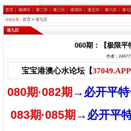
首页
规律区
港二区
港三区
港四区
港五区
港六区
港七
首页
>
港九区
当前位置：
港九区
060期：【极限
作者：2407
宝宝港澳心水论坛【
37049.APP
080期·082期
→必开平特
083期·085期
→必开平