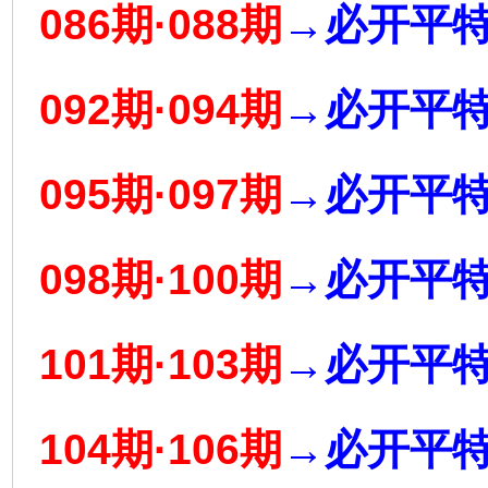
086期·088期
→必开平
092期·094期
→必开平
095期·097期
→必开平
098期·100期
→必开平
101期·103期
→必开平
104期·106期
→必开平