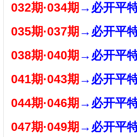
032期·034期
→必开平
035期·037期
→必开平
038期·040期
→必开平
041期·043期
→必开平
044期·046期
→必开平
047期·049期
→必开平