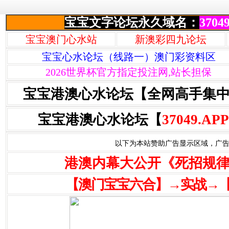
宝宝文字论坛永久域名：
37049
宝宝澳门心水站
新澳彩四九论坛
宝宝心水论坛（线路一）澳门彩资料区
2026世界杯官方指定投注网,站长担保
宝宝港澳心水论坛【全网高手集
宝宝港澳心水论坛【
37049.APP
以下为本站赞助广告显示区域，广告联系Q
港澳内幕大公开《死招规
【澳门宝宝六合】→实战→