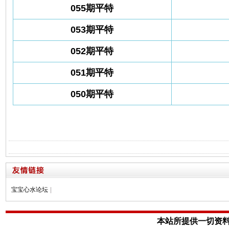
055期平特
053期平特
052期平特
051期平特
050期平特
宝宝心水论坛
|
本站所提供一切资