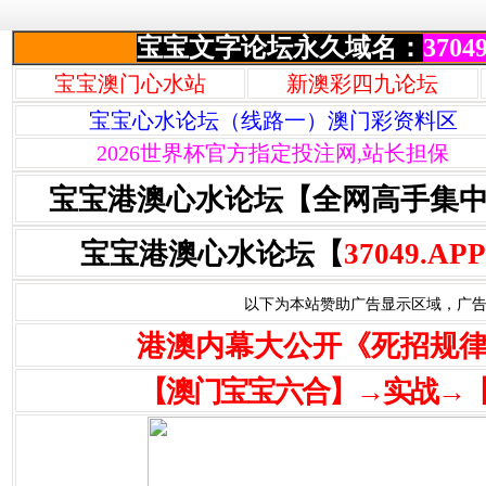
宝宝文字论坛永久域名：
37049
宝宝澳门心水站
新澳彩四九论坛
宝宝心水论坛（线路一）澳门彩资料区
2026世界杯官方指定投注网,站长担保
宝宝港澳心水论坛【全网高手集
宝宝港澳心水论坛【
37049.APP
以下为本站赞助广告显示区域，广告联系Q
港澳内幕大公开《死招规
【澳门宝宝六合】→实战→