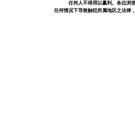
任何人不得用以赢利。
各位浏
任何情况下导致触犯所属地区之法律