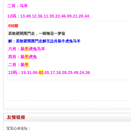
二肖：马羊
12码：13.49.12.36.11.35.22.46.09.21.20.44
058期
若敢硬聞黑門走，一樹梅花一梦翁
解：若敢硬聞黑門走解无边肖鼠牛虎兔马羊
六肖：鼠
牛
虎兔马羊
四肖：鼠
牛
虎兔
二肖：鼠
牛
12码：19.31.06.
42
.05.17.16.28.25.49.24.36
宝宝心水论坛
|