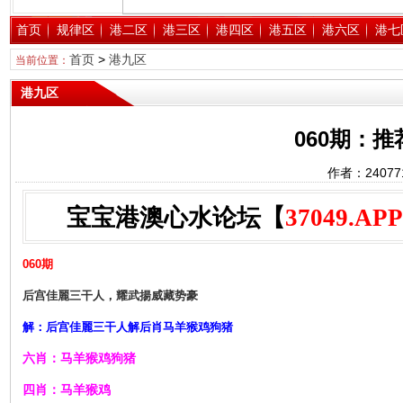
首页
规律区
港二区
港三区
港四区
港五区
港六区
港七
首页
>
港九区
当前位置：
港九区
060期：
作者：2407
宝宝港澳心水论坛【
37049.APP
060期
后宫佳麗三干人，耀武揚威藏势豪
解：后宫佳麗三干人解后肖马羊猴鸡狗猪
六肖：马羊猴鸡狗猪
四肖：马羊猴鸡