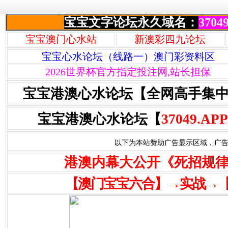
宝宝文字论坛永久域名：
37049
宝宝澳门心水站
新澳彩四九论坛
宝宝心水论坛（线路一）澳门彩资料区
2026世界杯官方指定投注网,站长担保
宝宝港澳心水论坛【全网高手集
宝宝港澳心水论坛【
37049.APP
以下为本站赞助广告显示区域，广告联系Q
港澳内幕大公开《死招规
【澳门宝宝六合】→实战→