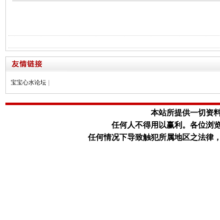
宝宝心水论坛
|
本站所提供一切资
任何人不得用以赢利。
各位浏
任何情况下导致触犯所属地区之法律