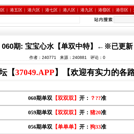
四区
港五区
港六区
港七区
港八区
港九区
港⑩区
港⑪区
060期: 宝宝心水【单双中特】←※已更新
作者：240771 来源：240881 评论：
0
坛【
37049.APP
】【欢迎有实力的各
060期单双
【双双双】
开：
？??
准
059期单双
【双双双】
开：
猪20
准
056期单双
【单单单】
开：
狗33
准