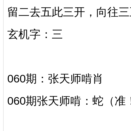
留二去五此三开，向往三
玄机字：三
060期：张天师啃肖
060期张天师啃：蛇（准