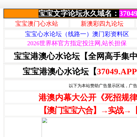
宝宝文字论坛永久域名：
37049
宝宝澳门心水站
新澳彩四九论坛
宝宝心水论坛（线路一）澳门彩资料区
2026世界杯官方指定投注网,站长担保
宝宝港澳心水论坛【全网高手集
宝宝港澳心水论坛【
37049.APP
以下为本站赞助广告显示区域，广告联系Q
港澳内幕大公开《死招规
【澳门宝宝六合】→实战→