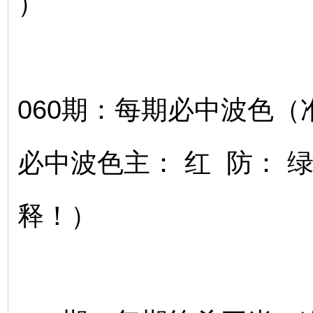
）
060期：每期必中波色
必中波色主： 红 防： 绿
释！）