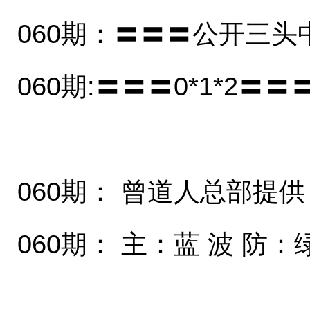
060期：〓〓〓公开三
060期:〓〓〓0*1*2〓〓
060期： 曾道人总部提
060期： 主：蓝 波 防