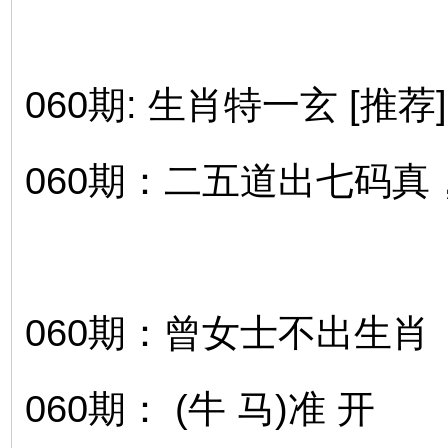
060期: 生肖特一玄 [推荐
060期：二五道出七码真
060期：曾女士不出生肖
060期： (牛 马)准 开