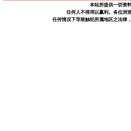
本站所提供一切资
任何人不得用以赢利。
各位浏
任何情况下导致触犯所属地区之法律