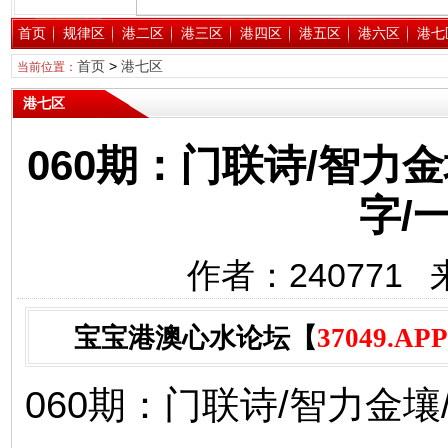
首页
规律区
港二区
港三区
港四区
港五区
港六区
港七
首页
>
港七区
当前位置：
港七区
060期：门联诗/智力金
字/
作者：240771 
宝宝港澳心水论坛【
37049.APP
060期：门联诗/智力金壤