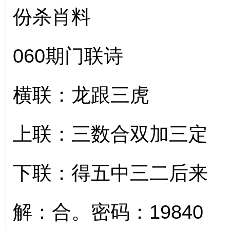
份杀肖料
060期门联诗
横联：龙跟三虎
上联：三数合双加三定
下联：得五中三二后来
解：合。密码：19840